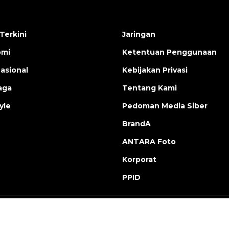
Terkini
Jaringan
omi
Ketentuan Penggunaan
nasional
Kebijakan Privasi
aga
Tentang Kami
yle
Pedoman Media Siber
BrandA
ANTARA Foto
Korporat
PPID