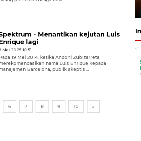
Presiden
29 Juli 2026 01:36
I
Spektrum - Menantikan kejutan Luis
Enrique lagi
8 Mei 2025 18:51
Pada 19 Mei 2014, ketika Andoni Zubizarreta
merekomendasikan nama Luis Enrique kepada
manajemen Barcelona, publik skeptis ...
6
7
8
9
10
»