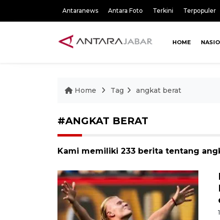
Antaranews
Antara Foto
Terkini
Terpopuler
HOME
NASI
Home
Tag
angkat berat
#ANGKAT BERAT
Kami memiliki 233 berita tentang ang