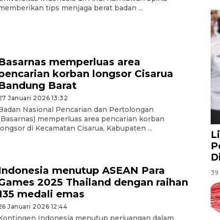
memberikan tips menjaga berat badan ...
Basarnas memperluas area
pencarian korban longsor Cisarua
Bandung Barat
27 Januari 2026 13:32
Badan Nasional Pencarian dan Pertolongan
(Basarnas) memperluas area pencarian korban
longsor di Kecamatan Cisarua, Kabupaten ...
L
P
D
Indonesia menutup ASEAN Para
39 
Games 2025 Thailand dengan raihan
135 medali emas
26 Januari 2026 12:44
Kontingen Indonesia menutup perjuangan dalam