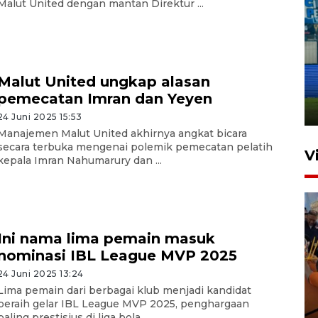
Malut United dengan mantan Direktur ...
Penutupan latihan bela negara
dan manajerial SPPI di
Malut United ungkap alasan
Balikpapan
pemecatan Imran dan Yeyen
31 Juli 2026 18:01
24 Juni 2025 15:53
Manajemen Malut United akhirnya angkat bicara
secara terbuka mengenai polemik pemecatan pelatih
V
kepala Imran Nahumarury dan ...
Ini nama lima pemain masuk
nominasi IBL League MVP 2025
24 Juni 2025 13:24
Taklukkan DPMM FC, Persib
Lima pemain dari berbagai klub menjadi kandidat
amankan tiket semifinal Piala
peraih gelar IBL League MVP 2025, penghargaan
paling prestisius di liga bola ...