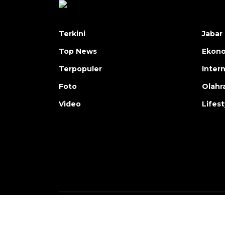
Terkini
Jabar 
Top News
Ekon
Terpopuler
Inter
Foto
Olahr
Video
Lifest
Copyright © ANTARA