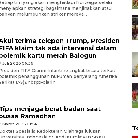
Setiap tim yang akan menghadapi Norwegia selalu
menyiapkan strategi bagaimana menjinakkan atau
bahkan melumpuhkan striker mereka, ...
Akui terima telepon Trump, Presiden
FIFA klaim tak ada intervensi dalam
polemik kartu merah Balogun
7 Juli 2026 06:36
Presiden FIFA Gianni Infantino angkat bicara terkait
polemik penangguhan hukuman penyerang Amerika
Serikat (AS)&nbsp;Folarin ...
Tips menjaga berat badan saat
puasa Ramadhan
2 Maret 2026 01:54
T
Dokter Spesialis Kedokteran Olahraga lulusan
Universitas Indonesia dr. Andi Kurniawan Sp.KO