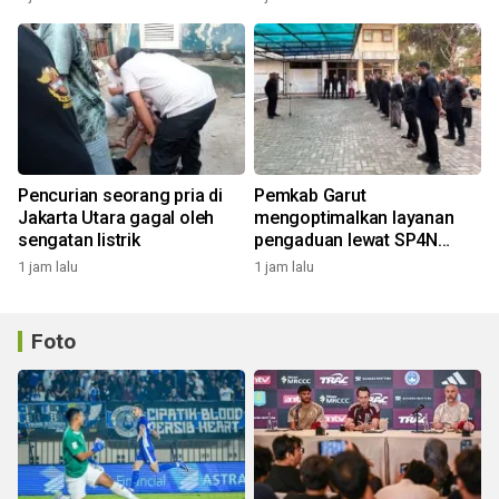
Pencurian seorang pria di
Pemkab Garut
Jakarta Utara gagal oleh
mengoptimalkan layanan
sengatan listrik
pengaduan lewat SP4N
LAPOR
1 jam lalu
1 jam lalu
Foto