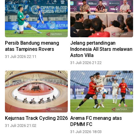
Persib Bandung menang
Jelang pertandingan
atas Tampines Rovers
Indonesia All Stars melawan
Aston Villa
31 Juli 2026 22:11
31 Juli 2026 21:22
3
Kejurnas Track Cycling 2026
Arema FC menang atas
DPMM FC
31 Juli 2026 21:02
31 Juli 2026 18:03
3