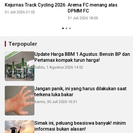
Kejurnas Track Cycling 2026
Arema FC menang atas
DPMM FC
31 Juli 2026 21:02
31 Juli 2026 18:03
3
Terpopuler
Update Harga BBM 1 Agustus: Bensin BP dan
Pertamax kompak turun harga!
Sabtu, 1 Agustus 2026 14:52
Jangan panik, ini yang harus dilakukan saat
terkena luka bakar
Kamis, 30 Juli 2026 16:31
Simak ini, peluang beasiswa banyak! minim
informasi bukan alasan!