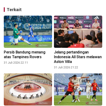
Terkait
Persib Bandung menang
Jelang pertandingan
atas Tampines Rovers
Indonesia All Stars melawan
Aston Villa
31 Juli 2026 22:11
31 Juli 2026 21:22
3