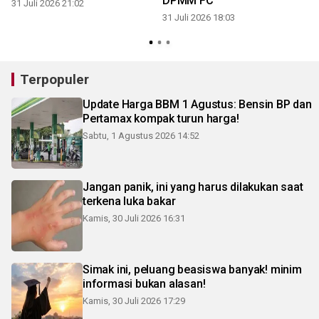
DPMM FC
31 Juli 2026 21:02
31 Juli 2026 18:03
3
Terpopuler
Update Harga BBM 1 Agustus: Bensin BP dan
Pertamax kompak turun harga!
Sabtu, 1 Agustus 2026 14:52
Jangan panik, ini yang harus dilakukan saat
terkena luka bakar
Kamis, 30 Juli 2026 16:31
Simak ini, peluang beasiswa banyak! minim
informasi bukan alasan!
Kamis, 30 Juli 2026 17:29