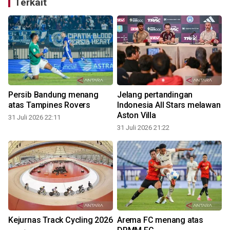
Terkait
Persib Bandung menang
Jelang pertandingan
atas Tampines Rovers
Indonesia All Stars melawan
Aston Villa
31 Juli 2026 22:11
31 Juli 2026 21:22
3
Kejurnas Track Cycling 2026
Arema FC menang atas