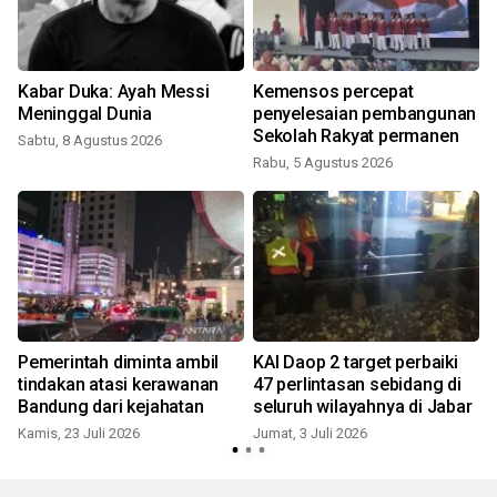
Kabar Duka: Ayah Messi
Kemensos percepat
Meninggal Dunia
penyelesaian pembangunan
Sekolah Rakyat permanen
Sabtu, 8 Agustus 2026
Rabu, 5 Agustus 2026
J
g
Pemerintah diminta ambil
KAI Daop 2 target perbaiki
tindakan atasi kerawanan
47 perlintasan sebidang di
Bandung dari kejahatan
seluruh wilayahnya di Jabar
R
Kamis, 23 Juli 2026
Jumat, 3 Juli 2026