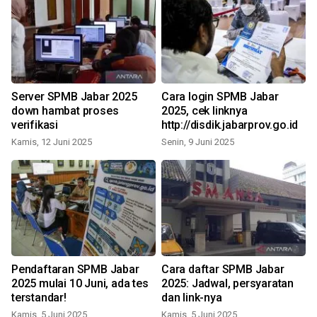
Server SPMB Jabar 2025
Cara login SPMB Jabar
down hambat proses
2025, cek linknya
verifikasi
http://disdik.jabarprov.go.id
Kamis, 12 Juni 2025
Senin, 9 Juni 2025
K
Pendaftaran SPMB Jabar
Cara daftar SPMB Jabar
2025 mulai 10 Juni, ada tes
2025: Jadwal, persyaratan
terstandar!
dan link-nya
Kamis, 5 Juni 2025
Kamis, 5 Juni 2025
S