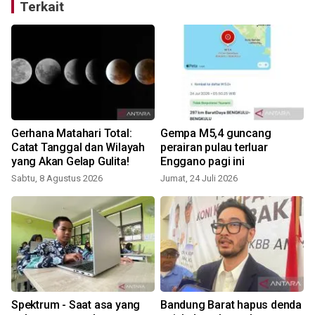
Terkait
Gerhana Matahari Total:
Gempa M5,4 guncang
Catat Tanggal dan Wilayah
perairan pulau terluar
yang Akan Gelap Gulita!
Enggano pagi ini
Sabtu, 8 Agustus 2026
Jumat, 24 Juli 2026
R
Spektrum - Saat asa yang
Bandung Barat hapus denda