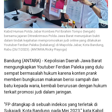
Kabid Humas Polda Jabar Kombes Pol Ibrahim Tompo (tengah)
bersama jajaran Ditreskrimsus Polda Jawa Barat menunjukan bukti
dalam tindak kejahatan mempromosikan judi online yang dilakukan
Youtuber Ferdian Paleka (belakang) di Mapolda Jabar, Kota Bandung,
Rabu (26/7/2023). (ANTARA/Ricky Prayoga)
Bandung (ANTARA) - Kepolisian Daerah Jawa Barat
mengungkapkan Youtuber Ferdian Paleka yang dulu
sempat bermasalah hukum karena konten
prank
memberi bungkusan makanan berisi sampah dan
batu kepada waria, kembali berurusan dengan hukum
terkait promosi judi dalam jaringan.
"FP ditangkap di sebuah indekos yang terletak di
Sukajadi, Kota Bandung, pada Mei 2023," kata Kabid