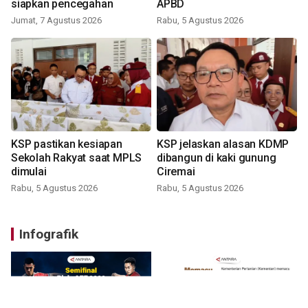
siapkan pencegahan
APBD
Jumat, 7 Agustus 2026
Rabu, 5 Agustus 2026
KSP pastikan kesiapan
KSP jelaskan alasan KDMP
Sekolah Rakyat saat MPLS
dibangun di kaki gunung
dimulai
Ciremai
Rabu, 5 Agustus 2026
Rabu, 5 Agustus 2026
Infografik