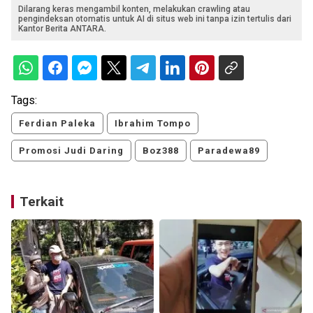
Dilarang keras mengambil konten, melakukan crawling atau
pengindeksan otomatis untuk AI di situs web ini tanpa izin tertulis dari
Kantor Berita ANTARA.
Tags:
Ferdian Paleka
Ibrahim Tompo
Promosi Judi Daring
Boz388
Paradewa89
Terkait