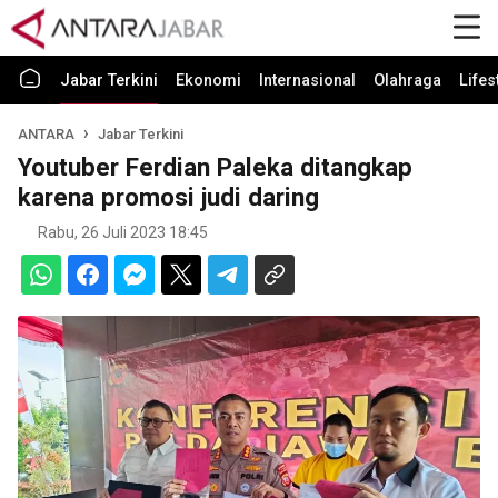
Jabar Terkini
Ekonomi
Internasional
Olahraga
Lifes
ANTARA
Jabar Terkini
Youtuber Ferdian Paleka ditangkap
karena promosi judi daring
Rabu, 26 Juli 2023 18:45