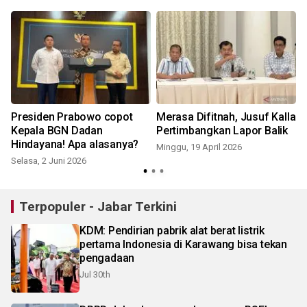
Presiden Prabowo copot
Merasa Difitnah, Jusuf Kalla
Kepala BGN Dadan
Pertimbangkan Lapor Balik
Hindayana! Apa alasanya?
Minggu, 19 April 2026
J
Selasa, 2 Juni 2026
Terpopuler - Jabar Terkini
KDM: Pendirian pabrik alat berat listrik
pertama Indonesia di Karawang bisa tekan
pengadaan
Jul 30th