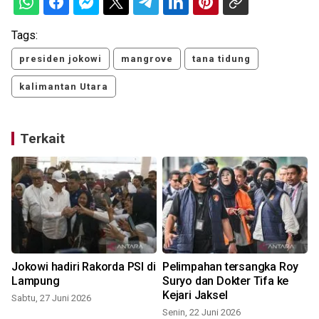
Tags:
presiden jokowi
mangrove
tana tidung
kalimantan Utara
Terkait
Jokowi hadiri Rakorda PSI di
Pelimpahan tersangka Roy
Lampung
Suryo dan Dokter Tifa ke
Kejari Jaksel
Sabtu, 27 Juni 2026
M
Senin, 22 Juni 2026