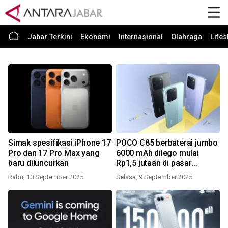
Jabar Terkini
Ekonomi
Internasional
Olahraga
Lifes
Simak spesifikasi iPhone 17
POCO C85 berbaterai jumbo
Pro dan 17 Pro Max yang
6000 mAh dilego mulai
baru diluncurkan
Rp1,5 jutaan di pasar
Indonesia
Rabu, 10 September 2025
Selasa, 9 September 2025