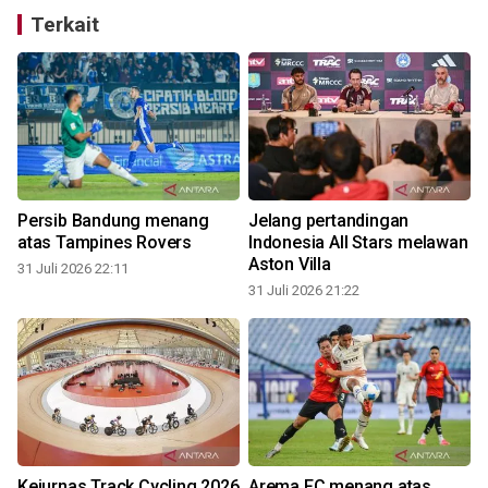
Terkait
Persib Bandung menang
Jelang pertandingan
atas Tampines Rovers
Indonesia All Stars melawan
Aston Villa
31 Juli 2026 22:11
31 Juli 2026 21:22
3
Kejurnas Track Cycling 2026
Arema FC menang atas