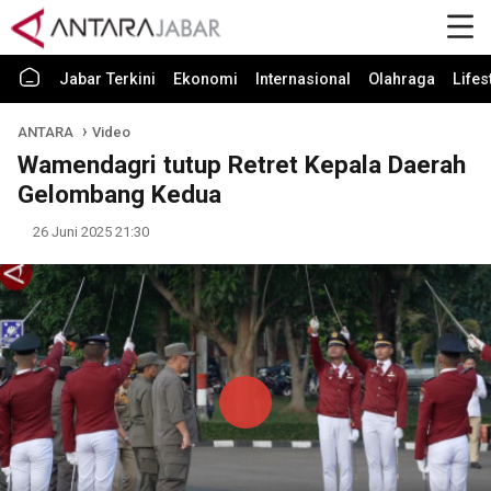
Jabar Terkini
Ekonomi
Internasional
Olahraga
Lifes
ANTARA
Video
Wamendagri tutup Retret Kepala Daerah
Gelombang Kedua
26 Juni 2025 21:30
Play