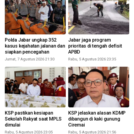
Polda Jabar ungkap 352
Jabar jaga program
n
kasus kejahatan jalanan dan
prioritas di tengah defisit
siapkan pencegahan
APBD
Jumat, 7 Agustus 2026 21:30
Rabu, 5 Agustus 2026 23:35
KSP pastikan kesiapan
KSP jelaskan alasan KDMP
Sekolah Rakyat saat MPLS
dibangun di kaki gunung
dimulai
Ciremai
Rabu, 5 Agustus 2026 23:05
Rabu, 5 Agustus 2026 21:56
K