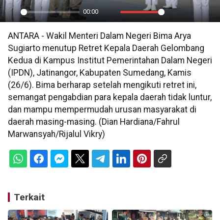
00:00
Play
Mute
Settings
PIP
En
ANTARA - Wakil Menteri Dalam Negeri Bima Arya
ful
Sugiarto menutup Retret Kepala Daerah Gelombang
Kedua di Kampus Institut Pemerintahan Dalam Negeri
(IPDN), Jatinangor, Kabupaten Sumedang, Kamis
(26/6). Bima berharap setelah mengikuti retret ini,
semangat pengabdian para kepala daerah tidak luntur,
dan mampu mempermudah urusan masyarakat di
daerah masing-masing. (Dian Hardiana/Fahrul
Marwansyah/Rijalul Vikry)
Terkait