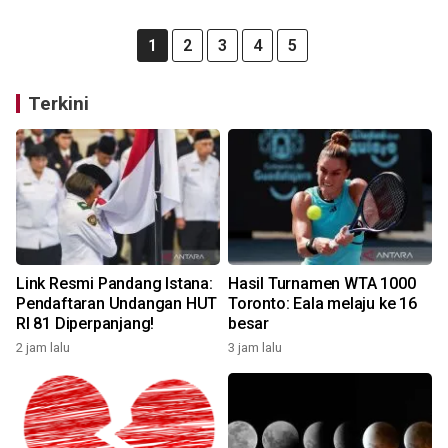
1
2
3
4
5
Terkini
Link Resmi Pandang Istana:
Hasil Turnamen WTA 1000
Pendaftaran Undangan HUT
Toronto: Eala melaju ke 16
RI 81 Diperpanjang!
besar
2 jam lalu
3 jam lalu