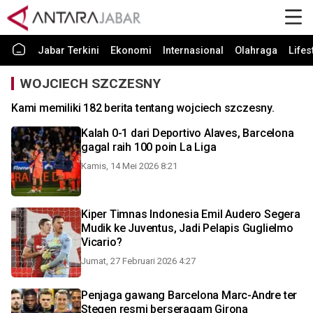
Jabar Terkini
Ekonomi
Internasional
Olahraga
Lifes
WOJCIECH SZCZESNY
Kami memiliki 182 berita tentang wojciech szczesny.
Kalah 0-1 dari Deportivo Alaves, Barcelona
gagal raih 100 poin La Liga
Kamis, 14 Mei 2026 8:21
Kiper Timnas Indonesia Emil Audero Segera
Mudik ke Juventus, Jadi Pelapis Guglielmo
Vicario?
Jumat, 27 Februari 2026 4:27
Penjaga gawang Barcelona Marc-Andre ter
Stegen resmi berseragam Girona