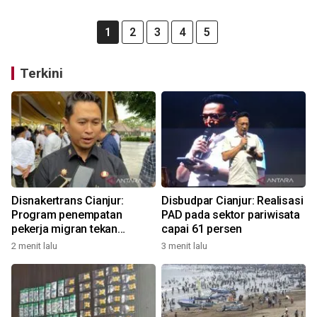
1
2
3
4
5
Terkini
Disnakertrans Cianjur:
Disbudpar Cianjur: Realisasi
Program penempatan
PAD pada sektor pariwisata
pekerja migran tekan
capai 61 persen
pengangguran
2 menit lalu
3 menit lalu