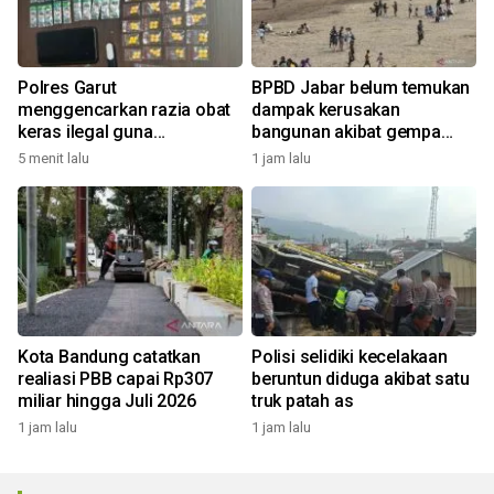
Polres Garut
BPBD Jabar belum temukan
menggencarkan razia obat
dampak kerusakan
keras ilegal guna
bangunan akibat gempa
selamatkan anak muda
Pangandaran
5 menit lalu
1 jam lalu
Kota Bandung catatkan
Polisi selidiki kecelakaan
realiasi PBB capai Rp307
beruntun diduga akibat satu
miliar hingga Juli 2026
truk patah as
1 jam lalu
1 jam lalu