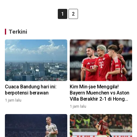
1
2
Terkini
Cuaca Bandung hari ini:
Kim Min-jae Menggila!
berpotensi berawan
Bayern Muenchen vs Aston
Villa Berakhir 2-1 di Hong
1 jam lalu
Kong
1 jam lalu