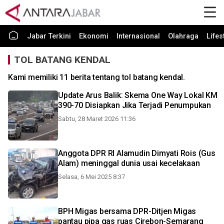
Jabar Terkini
Ekonomi
Internasional
Olahraga
Lifes
TOL BATANG KENDAL
Kami memiliki 11 berita tentang tol batang kendal.
Update Arus Balik: Skema One Way Lokal KM
390-70 Disiapkan Jika Terjadi Penumpukan
Sabtu, 28 Maret 2026 11:36
Anggota DPR RI Alamudin Dimyati Rois (Gus
Alam) meninggal dunia usai kecelakaan
Selasa, 6 Mei 2025 8:37
BPH Migas bersama DPR-Ditjen Migas
pantau pipa gas ruas Cirebon-Semarang