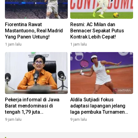
Fiorentina Rawat
Resmi: AC Milan dan
Mastantuono, Real Madrid
Bennacer Sepakat Putus
Yang Panen Untung!
Kontrak Lebih Cepat!
1 jam lalu
1 jam lalu
Pekerja informal di Jawa
Aldila Sutjiadi fokus
Barat mendominasi di
adaptasi lapangan jelang
tengah 1,79 juta
laga pembuka Turnamen
pengangguran
WTA 1000
9 jam lalu
9 jam lalu