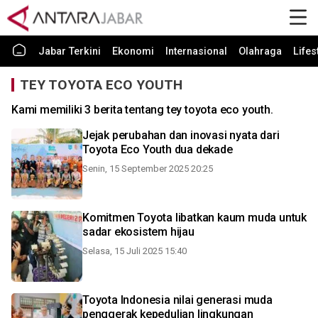
Jabar Terkini
Ekonomi
Internasional
Olahraga
Lifes
TEY TOYOTA ECO YOUTH
Kami memiliki 3 berita tentang tey toyota eco youth.
Jejak perubahan dan inovasi nyata dari
Toyota Eco Youth dua dekade
Senin, 15 September 2025 20:25
Komitmen Toyota libatkan kaum muda untuk
sadar ekosistem hijau
Selasa, 15 Juli 2025 15:40
Toyota Indonesia nilai generasi muda
penggerak kepedulian lingkungan