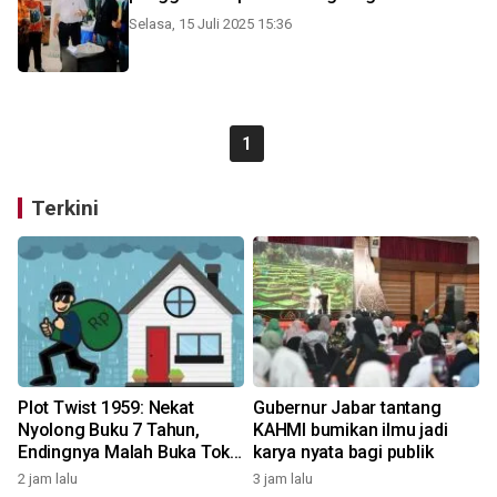
Selasa, 15 Juli 2025 15:36
1
Terkini
Plot Twist 1959: Nekat
Gubernur Jabar tantang
Nyolong Buku 7 Tahun,
KAHMI bumikan ilmu jadi
Endingnya Malah Buka Toko
karya nyata bagi publik
Saingan!
2 jam lalu
3 jam lalu