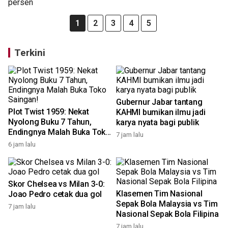
1
2
3
4
5
Terkini
Gubernur Jabar tantang
Plot Twist 1959: Nekat
KAHMI bumikan ilmu jadi
Nyolong Buku 7 Tahun,
karya nyata bagi publik
Endingnya Malah Buka Toko
7 jam lalu
Saingan!
6 jam lalu
Skor Chelsea vs Milan 3-0:
Klasemen Tim Nasional
Joao Pedro cetak dua gol
Sepak Bola Malaysia vs Tim
7 jam lalu
Nasional Sepak Bola Filipina
7 jam lalu