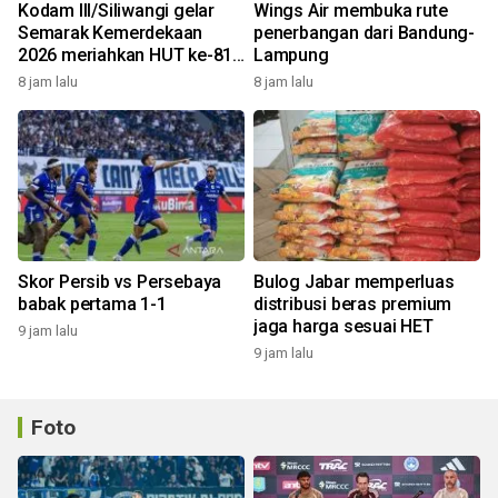
Kodam III/Siliwangi gelar
Wings Air membuka rute
Semarak Kemerdekaan
penerbangan dari Bandung-
2026 meriahkan HUT ke-81
Lampung
RI
8 jam lalu
8 jam lalu
Skor Persib vs Persebaya
Bulog Jabar memperluas
babak pertama 1-1
distribusi beras premium
jaga harga sesuai HET
9 jam lalu
9 jam lalu
Foto