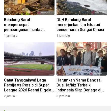
Bandung Barat
DLH Bandung Barat
mempercepat
menerjunkan tim telusuri
pembangunan huntap
pencemaran Sungai Cihaur
korban longsor Cipongkor
1 jam lalu
1 jam lalu
Catat Tanggalnya! Laga
Harumkan Nama Bangsa!
Persija vs Persib di Super
Dua Hafidz Terbaik
League 2026 Resmi Digelar
Indonesia Siap Berlaga di
di GBK
MTQ Internasional Maroko
2 jam lalu
3 jam lalu