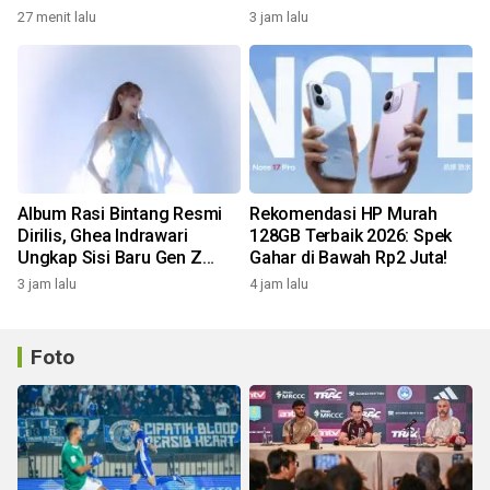
Pemprov
Google & Amazon!
27 menit lalu
3 jam lalu
Album Rasi Bintang Resmi
Rekomendasi HP Murah
Dirilis, Ghea Indrawari
128GB Terbaik 2026: Spek
Ungkap Sisi Baru Gen Z
Gahar di Bawah Rp2 Juta!
Lewat 9 Lagu!
3 jam lalu
4 jam lalu
Foto