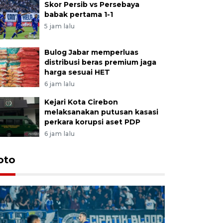
Skor Persib vs Persebaya
babak pertama 1-1
5 jam lalu
Bulog Jabar memperluas
distribusi beras premium jaga
harga sesuai HET
6 jam lalu
Kejari Kota Cirebon
melaksanakan putusan kasasi
perkara korupsi aset PDP
6 jam lalu
oto