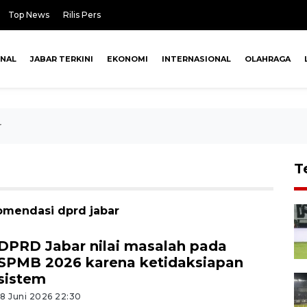
Top News
Rilis Pers
ONAL
JABAR TERKINI
EKONOMI
INTERNASIONAL
OLAHRAGA
r
T
omendasi dprd jabar
DPRD Jabar nilai masalah pada
SPMB 2026 karena ketidaksiapan
sistem
18 Juni 2026 22:30