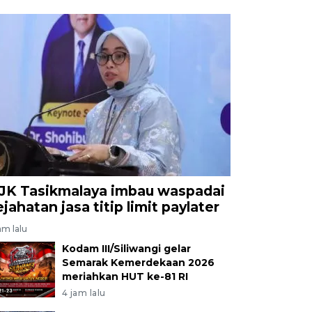
JK Tasikmalaya imbau waspadai
ejahatan jasa titip limit paylater
am lalu
Kodam III/Siliwangi gelar
Semarak Kemerdekaan 2026
meriahkan HUT ke-81 RI
4 jam lalu