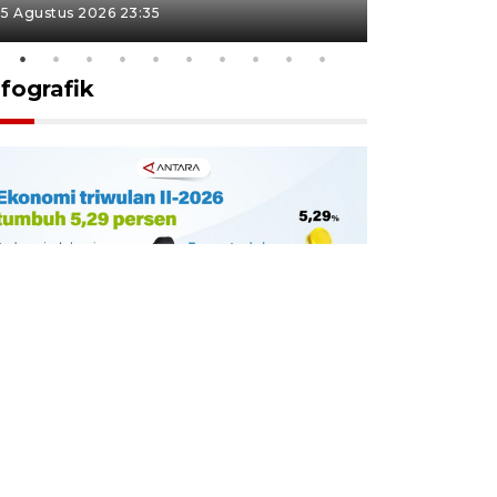
5 Agustus 2026 23:35
5 Agustus 202
nfografik