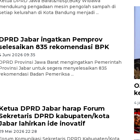
Ketua DPRD Jawa Barat&nbsp;Buky Wibawa
mendukung pengadaan mesin pengolah sampah di
setiap kelurahan di Kota Bandung menjadi ...
DPRD Jabar ingatkan Pemprov
selesaikan 835 rekomendasi BPK
4 Juni 2026 09:35
DPRD Provinsi Jawa Barat mengingatkan Pemerintah
Provinsi Jabar untuk segera menyelesaikan 835
rekomendasi Badan Pemeriksa ...
O
k
4 j
Ketua DPRD Jabar harap Forum
Sekretaris DPRD kabupaten/kota
Jabar lahirkan ide inovatif
29 Mei 2026 22:28
Forum Komunikasi Sekretaris DPRD Kabupaten/Kota