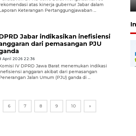
29 Juli 2026 00:31
rekomendasi atas kinerja gubernur Jabar dalam
Laporan Keterangan Pertanggungjawaban ...
I
DPRD Jabar indikasikan inefisiensi
anggaran dari pemasangan PJU
ganda
8 April 2026 22:36
Komisi IV DPRD Jawa Barat menemukan indikasi
inefisiensi anggaran akibat dari pemasangan
Penerangan Jalan Umum (PJU) ganda di ...
6
7
8
9
10
»