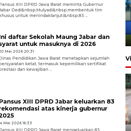
Pansus XIII DPRD Jawa Barat meminta Gubernur
Jabar Dedi&nbsp;Mulyadi&nbsp;membentuk tim
khusus untuk menindaklanjuti&nbsp;83 ...
Penutupan latihan bela negara
dan manajerial SPPI di
Balikpapan
Ini daftar Sekolah Maung Jabar dan
31 Juli 2026 18:01
syarat untuk masuknya di 2026
20 Mei 2026 20:31
V
Dinas Pendidikan Jawa Barat menetapkan sejumlah
persyaratan ketat, termasuk kepemilikan sertifikat
prestasi dan kewajiban ...
Pansus XIII DPRD Jabar keluarkan 83
rekomendasi atas kinerja gubernur
Pigai: Penangkapan begal
2025
tetap kewenangan aparat
14 Mei 2026 16:33
penegak hukum
Pansus XIII DPRD Jawa Barat mengeluarkan 83