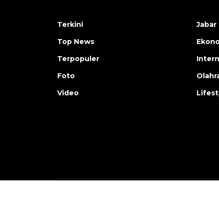
Terkini
Jabar 
Top News
Ekon
Terpopuler
Inter
Foto
Olahr
Video
Lifest
Copyright © ANTARA