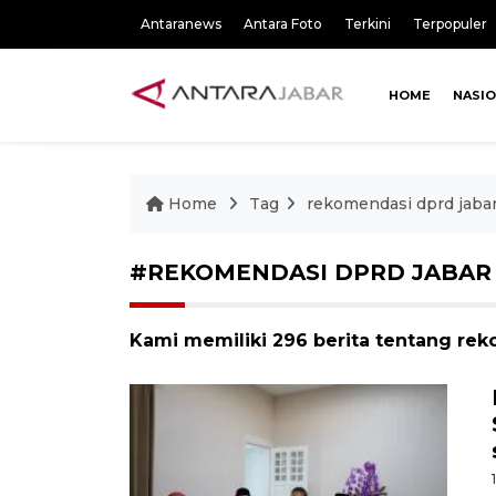
Antaranews
Antara Foto
Terkini
Terpopuler
HOME
NASI
Home
Tag
rekomendasi dprd jaba
#REKOMENDASI DPRD JABAR
Kami memiliki 296 berita tentang rek