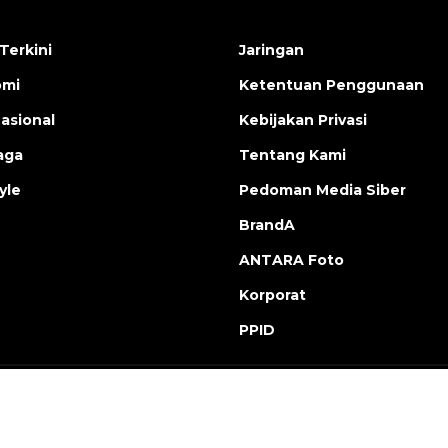
Terkini
Jaringan
omi
Ketentuan Penggunaan
nasional
Kebijakan Privasi
aga
Tentang Kami
yle
Pedoman Media Siber
BrandA
ANTARA Foto
Korporat
PPID