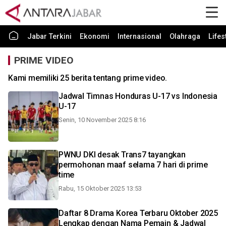
Jabar Terkini
Ekonomi
Internasional
Olahraga
Lifes
PRIME VIDEO
Kami memiliki 25 berita tentang prime video.
Jadwal Timnas Honduras U-17 vs Indonesia
U-17
Senin, 10 November 2025 8:16
PWNU DKI desak Trans7 tayangkan
permohonan maaf selama 7 hari di prime
time
Rabu, 15 Oktober 2025 13:53
Daftar 8 Drama Korea Terbaru Oktober 2025
Lengkap dengan Nama Pemain & Jadwal