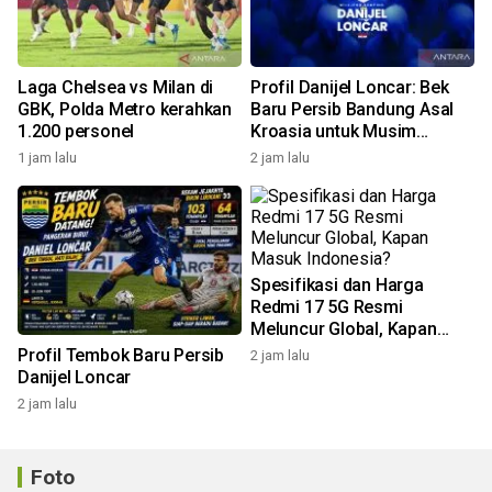
Laga Chelsea vs Milan di
Profil Danijel Loncar: Bek
GBK, Polda Metro kerahkan
Baru Persib Bandung Asal
1.200 personel
Kroasia untuk Musim
2026/2027
1 jam lalu
2 jam lalu
Spesifikasi dan Harga
Redmi 17 5G Resmi
Meluncur Global, Kapan
Masuk Indonesia?
Profil Tembok Baru Persib
2 jam lalu
Danijel Loncar
2 jam lalu
Foto