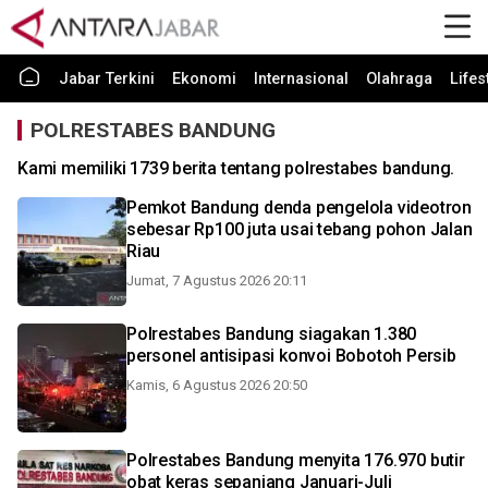
Jabar Terkini
Ekonomi
Internasional
Olahraga
Lifes
POLRESTABES BANDUNG
Kami memiliki 1739 berita tentang polrestabes bandung.
Pemkot Bandung denda pengelola videotron
sebesar Rp100 juta usai tebang pohon Jalan
Riau
Jumat, 7 Agustus 2026 20:11
Polrestabes Bandung siagakan 1.380
personel antisipasi konvoi Bobotoh Persib
Kamis, 6 Agustus 2026 20:50
Polrestabes Bandung menyita 176.970 butir
obat keras sepanjang Januari-Juli