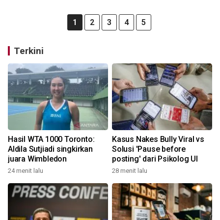
1
2
3
4
5
Terkini
Hasil WTA 1000 Toronto:
Kasus Nakes Bully Viral vs
Aldila Sutjiadi singkirkan
Solusi 'Pause before
juara Wimbledon
posting' dari Psikolog UI
24 menit lalu
28 menit lalu