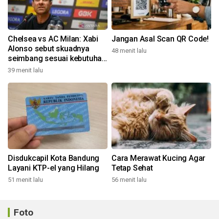
Chelsea vs AC Milan: Xabi
Jangan Asal Scan QR Code!
Alonso sebut skuadnya
48 menit lalu
seimbang sesuai kebutuhan
Liga Inggris
39 menit lalu
Disdukcapil Kota Bandung
Cara Merawat Kucing Agar
Layani KTP-el yang Hilang
Tetap Sehat
51 menit lalu
56 menit lalu
Foto