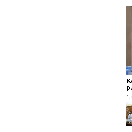
K
p
9 j