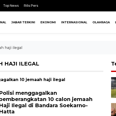
Top News
Rilis Pers
ONAL
JABAR TERKINI
EKONOMI
INTERNASIONAL
OLAHRAGA
h haji ilegal
 HAJI ILEGAL
T
gagalkan 10 jemaah haji ilegal
Polisi menggagalkan
pemberangkatan 10 calon jemaah
Haji Ilegal di Bandara Soekarno-
Hatta