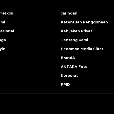
Terkini
Jaringan
omi
Ketentuan Penggunaan
nasional
Kebijakan Privasi
aga
Tentang Kami
yle
Pedoman Media Siber
BrandA
ANTARA Foto
Korporat
PPID