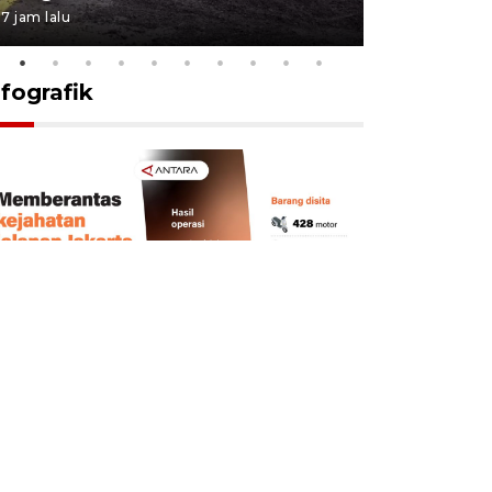
7 jam lalu
7 jam lalu
nfografik