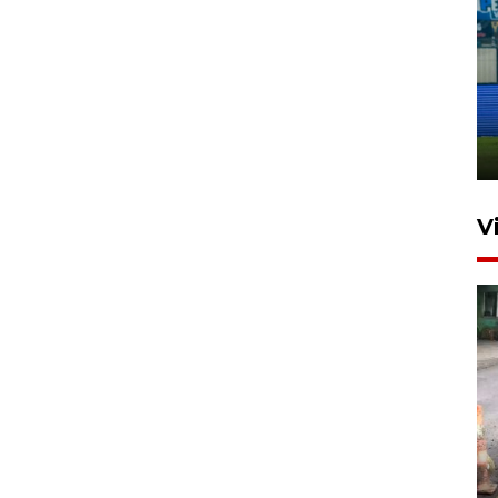
Penutupan latihan bela negara
dan manajerial SPPI di
Balikpapan
31 Juli 2026 18:01
V
Pigai: Penangkapan begal
tetap kewenangan aparat
penegak hukum