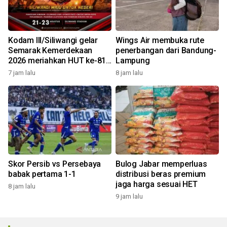
Kodam III/Siliwangi gelar
Wings Air membuka rute
Semarak Kemerdekaan
penerbangan dari Bandung-
2026 meriahkan HUT ke-81
Lampung
RI
7 jam lalu
8 jam lalu
Skor Persib vs Persebaya
Bulog Jabar memperluas
babak pertama 1-1
distribusi beras premium
jaga harga sesuai HET
8 jam lalu
9 jam lalu