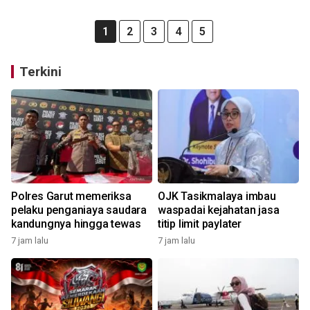
1
2
3
4
5
Terkini
Polres Garut memeriksa
OJK Tasikmalaya imbau
pelaku penganiaya saudara
waspadai kejahatan jasa
kandungnya hingga tewas
titip limit paylater
7 jam lalu
7 jam lalu