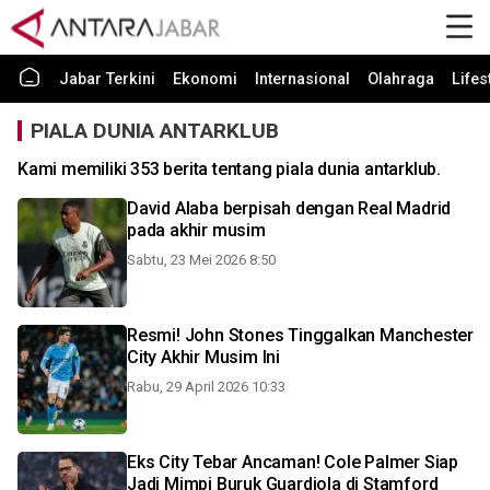
Jabar Terkini
Ekonomi
Internasional
Olahraga
Lifes
PIALA DUNIA ANTARKLUB
Kami memiliki 353 berita tentang piala dunia antarklub.
David Alaba berpisah dengan Real Madrid
pada akhir musim
Sabtu, 23 Mei 2026 8:50
Resmi! John Stones Tinggalkan Manchester
City Akhir Musim Ini
Rabu, 29 April 2026 10:33
Eks City Tebar Ancaman! Cole Palmer Siap
Jadi Mimpi Buruk Guardiola di Stamford