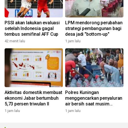
PSSI akan lakukan evaluasi
LPM mendorong perubahan
setelah Indonesia gagal
strategi pembangunan bagi
tembus semifinal AFF Cup
desa jadi "bottom-up"
42 menit lalu
1 jam lalu
Aktivitas domestik membuat
Polres Kuningan
ekonomi Jabar bertumbuh
menggencarkan penyaluran
5,73 persen triwulan II
air bersih saat musim
kemarau
1 jam lalu
1 jam lalu