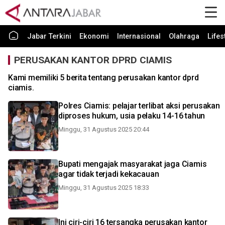
Jabar Terkini
Ekonomi
Internasional
Olahraga
Lifes
PERUSAKAN KANTOR DPRD CIAMIS
Kami memiliki 5 berita tentang perusakan kantor dprd
ciamis.
Polres Ciamis: pelajar terlibat aksi perusakan
diproses hukum, usia pelaku 14-16 tahun
Minggu, 31 Agustus 2025 20:44
Bupati mengajak masyarakat jaga Ciamis
agar tidak terjadi kekacauan
Minggu, 31 Agustus 2025 18:33
Ini ciri-ciri 16 tersangka perusakan kantor