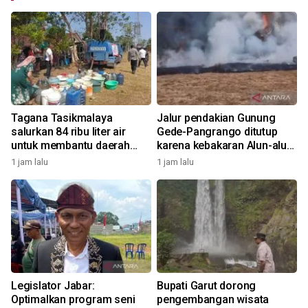
Tagana Tasikmalaya
Jalur pendakian Gunung
salurkan 84 ribu liter air
Gede-Pangrango ditutup
untuk membantu daerah
karena kebakaran Alun-alun
yang alami kekeringan
Suryakancana
1 jam lalu
1 jam lalu
Legislator Jabar:
Bupati Garut dorong
Optimalkan program seni
pengembangan wisata