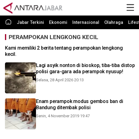
Jabar Terkini
Ekonomi
Internasional
Olahraga
Lifes
PERAMPOKAN LENGKONG KECIL
Kami memiliki 2 berita tentang perampokan lengkong
kecil.
Lagi asyik nonton di bioskop, tiba-tiba distop
polisi gara-gara ada perampok nyusup!
Selasa, 28 April 2026 20:13
Enam perampok modus gembos ban di
Bandung ditembak polisi
Senin, 4 November 2019 19:47