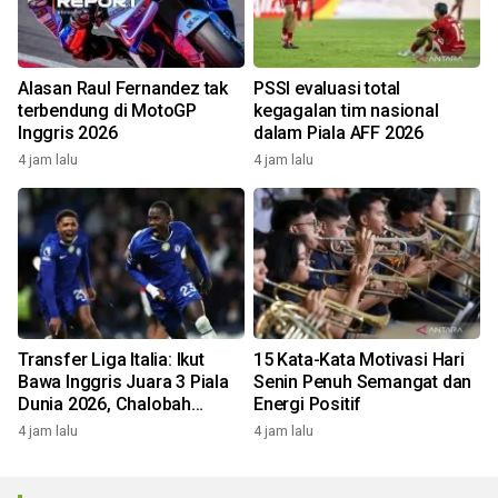
Alasan Raul Fernandez tak
PSSI evaluasi total
terbendung di MotoGP
kegagalan tim nasional
Inggris 2026
dalam Piala AFF 2026
4 jam lalu
4 jam lalu
Transfer Liga Italia: Ikut
15 Kata-Kata Motivasi Hari
Bawa Inggris Juara 3 Piala
Senin Penuh Semangat dan
Dunia 2026, Chalobah
Energi Positif
Resmi Gabung Como 1907
4 jam lalu
4 jam lalu