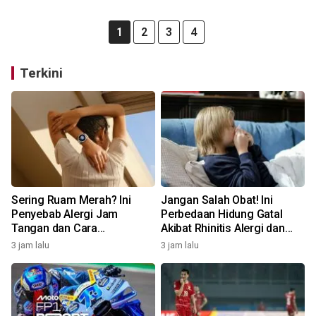
1
2
3
4
Terkini
Sering Ruam Merah? Ini
Jangan Salah Obat! Ini
Penyebab Alergi Jam
Perbedaan Hidung Gatal
Tangan dan Cara
Akibat Rhinitis Alergi dan
Mengatasinya
Pilek Infeksi
3 jam lalu
3 jam lalu