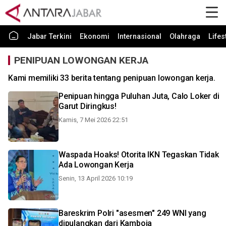
Jabar Terkini
Ekonomi
Internasional
Olahraga
Lifes
PENIPUAN LOWONGAN KERJA
Kami memiliki 33 berita tentang penipuan lowongan kerja.
Penipuan hingga Puluhan Juta, Calo Loker di
Garut Diringkus!
Kamis, 7 Mei 2026 22:51
Waspada Hoaks! Otorita IKN Tegaskan Tidak
Ada Lowongan Kerja
Senin, 13 April 2026 10:19
Bareskrim Polri "asesmen" 249 WNI yang
dipulangkan dari Kamboja