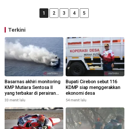
1
2
3
4
5
Terkini
Basarnas akhiri monitoring
Bupati Cirebon sebut 116
KMP Mutiara Sentosa II
KDMP siap menggerakkan
yang terbakar di perairan
ekonomi desa
Pulau Madura
33 menit lalu
54 menit lalu