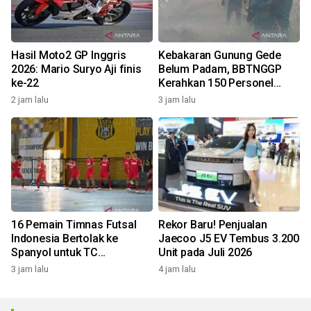
Hasil Moto2 GP Inggris
Kebakaran Gunung Gede
2026: Mario Suryo Aji finis
Belum Padam, BBTNGGP
ke-22
Kerahkan 150 Personel
Tambahan
2 jam lalu
3 jam lalu
16 Pemain Timnas Futsal
Rekor Baru! Penjualan
Indonesia Bertolak ke
Jaecoo J5 EV Tembus 3.200
Spanyol untuk TC
Unit pada Juli 2026
Komprehensif
3 jam lalu
4 jam lalu