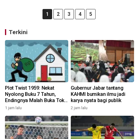
1
2
3
4
5
Terkini
Plot Twist 1959: Nekat
Gubernur Jabar tantang
Nyolong Buku 7 Tahun,
KAHMI bumikan ilmu jadi
Endingnya Malah Buka Toko
karya nyata bagi publik
Saingan!
1 jam lalu
2 jam lalu