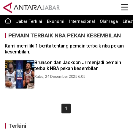
Jabar Terkini
Ekonomi
Internasional
Olahraga
Lifes
PEMAIN TERBAIK NBA PEKAN KESEMBILAN
Kami memiliki 1 berita tentang pemain terbaik nba pekan
kesembilan.
Brunson dan Jackson Jr menjadi pemain
terbaik NBA pekan kesembilan
Rabu, 24 Desember 2025 6:05
1
Terkini