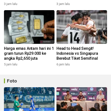
didepak!
3 jam lalu
3 jam lalu
Harga emas Antam hari ini 1
Head to Head Sengit!
gram turun Rp29.000 ke
Indonesia vs Singapura
angka Rp2,650 juta
Berebut Tiket Semifinal
5 jam lalu
6 jam lalu
Foto