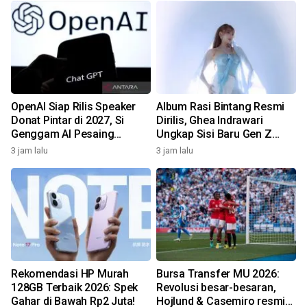
OpenAI Siap Rilis Speaker
Album Rasi Bintang Resmi
Donat Pintar di 2027, Si
Dirilis, Ghea Indrawari
Genggam AI Pesaing
Ungkap Sisi Baru Gen Z
Google & Amazon!
Lewat 9 Lagu!
3 jam lalu
3 jam lalu
Rekomendasi HP Murah
Bursa Transfer MU 2026:
128GB Terbaik 2026: Spek
Revolusi besar-besaran,
Gahar di Bawah Rp2 Juta!
Hojlund & Casemiro resmi