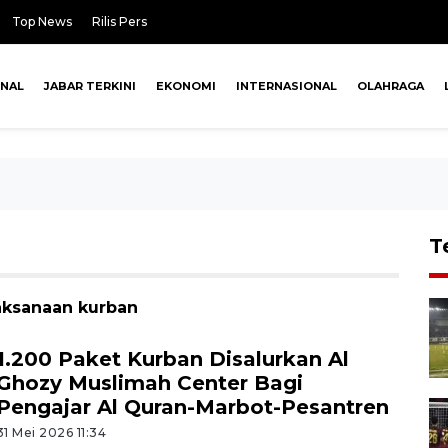
Top News
Rilis Pers
ONAL
JABAR TERKINI
EKONOMI
INTERNASIONAL
OLAHRAGA
T
laksanaan kurban
1.200 Paket Kurban Disalurkan Al
Ghozy Muslimah Center Bagi
Pengajar Al Quran-Marbot-Pesantren
31 Mei 2026 11:34