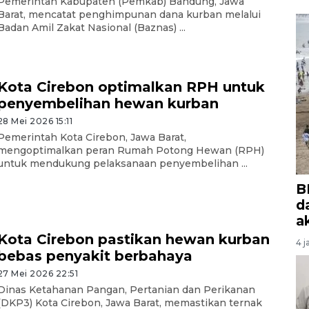
Pemerintah Kabupaten (Pemkab) Bandung, Jawa
Barat, mencatat penghimpunan dana kurban melalui
Badan Amil Zakat Nasional (Baznas) ...
Kota Cirebon optimalkan RPH untuk
penyembelihan hewan kurban
28 Mei 2026 15:11
Pemerintah Kota Cirebon, Jawa Barat,
mengoptimalkan peran Rumah Potong Hewan (RPH)
untuk mendukung pelaksanaan penyembelihan ...
B
d
a
Kota Cirebon pastikan hewan kurban
4 j
bebas penyakit berbahaya
27 Mei 2026 22:51
Dinas Ketahanan Pangan, Pertanian dan Perikanan
(DKP3) Kota Cirebon, Jawa Barat, memastikan ternak