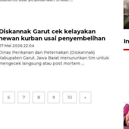
Pigai: Penangkapan begal
tetap kewenangan aparat
penegak hukum
29 Juli 2026 00:31
Diskannak Garut cek kelayakan
hewan kurban usai penyembelihan
I
27 Mei 2026 22:04
Dinas Perikanan dan Peternakan (Diskannak)
Kabupaten Garut, Jawa Barat menurunkan tim untuk
mengecek langsung atau post mortem ...
6
7
8
9
10
»