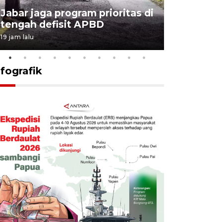
KSP past
Jabar jaga program prioritas di
Sekolah 
tengah defisit APBD
dimulai
19 jam lalu
19 jam lalu
nfografik