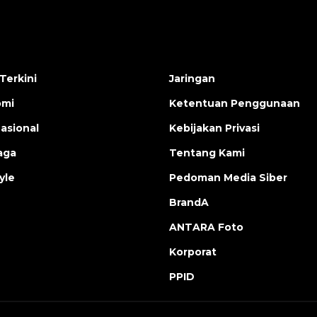
Terkini
Jaringan
omi
Ketentuan Penggunaan
nasional
Kebijakan Privasi
aga
Tentang Kami
yle
Pedoman Media Siber
BrandA
ANTARA Foto
Korporat
PPID