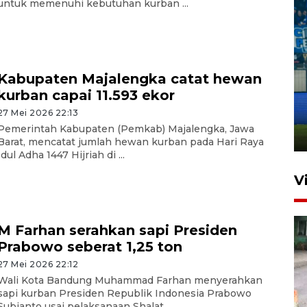
untuk memenuhi kebutuhan kurban ...
Kabupaten Majalengka catat hewan
Penutupan latihan bela negara
kurban capai 11.593 ekor
dan manajerial SPPI di
27 Mei 2026 22:13
Balikpapan
Pemerintah Kabupaten (Pemkab) Majalengka, Jawa
31 Juli 2026 18:01
Barat, mencatat jumlah hewan kurban pada Hari Raya
Idul Adha 1447 Hijriah di ...
V
M Farhan serahkan sapi Presiden
Prabowo seberat 1,25 ton
27 Mei 2026 22:12
Wali Kota Bandung Muhammad Farhan menyerahkan
sapi kurban Presiden Republik Indonesia Prabowo
Subianto usai pelaksanaan Shalat ...