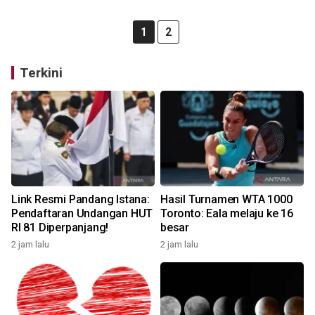
1
2
Terkini
Link Resmi Pandang Istana:
Hasil Turnamen WTA 1000
Pendaftaran Undangan HUT
Toronto: Eala melaju ke 16
RI 81 Diperpanjang!
besar
2 jam lalu
2 jam lalu