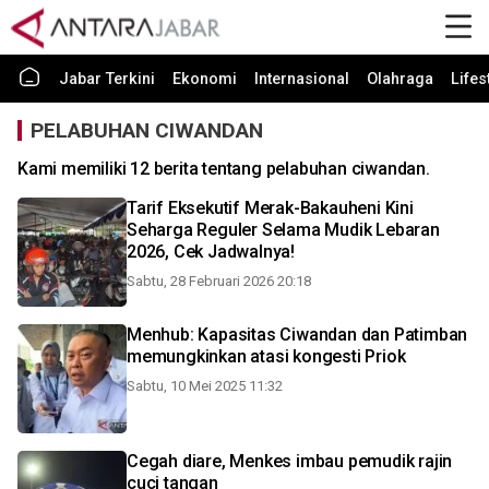
Jabar Terkini
Ekonomi
Internasional
Olahraga
Lifes
PELABUHAN CIWANDAN
Kami memiliki 12 berita tentang pelabuhan ciwandan.
Tarif Eksekutif Merak-Bakauheni Kini
Seharga Reguler Selama Mudik Lebaran
2026, Cek Jadwalnya!
Sabtu, 28 Februari 2026 20:18
Menhub: Kapasitas Ciwandan dan Patimban
memungkinkan atasi kongesti Priok
Sabtu, 10 Mei 2025 11:32
Cegah diare, Menkes imbau pemudik rajin
cuci tangan