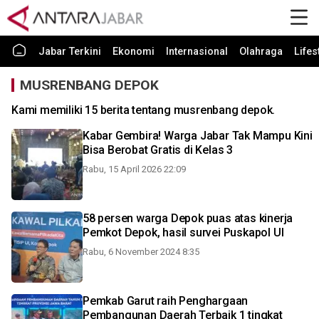
Jabar Terkini
Ekonomi
Internasional
Olahraga
Lifes
MUSRENBANG DEPOK
Kami memiliki 15 berita tentang musrenbang depok.
Kabar Gembira! Warga Jabar Tak Mampu Kini
Bisa Berobat Gratis di Kelas 3
Rabu, 15 April 2026 22:09
58 persen warga Depok puas atas kinerja
Pemkot Depok, hasil survei Puskapol UI
Rabu, 6 November 2024 8:35
Pemkab Garut raih Penghargaan
Pembangunan Daerah Terbaik 1 tingkat