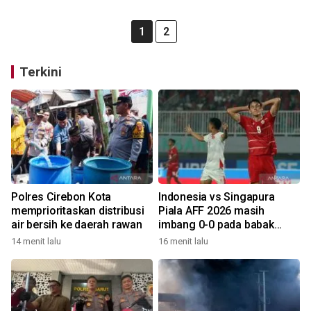
1
2
Terkini
Polres Cirebon Kota
Indonesia vs Singapura
memprioritaskan distribusi
Piala AFF 2026 masih
air bersih ke daerah rawan
imbang 0-0 pada babak
pertama
14 menit lalu
16 menit lalu