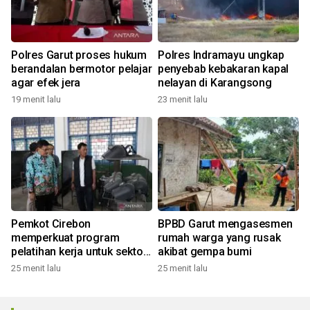
Polres Garut proses hukum
Polres Indramayu ungkap
berandalan bermotor pelajar
penyebab kebakaran kapal
agar efek jera
nelayan di Karangsong
19 menit lalu
23 menit lalu
Pemkot Cirebon
BPBD Garut mengasesmen
memperkuat program
rumah warga yang rusak
pelatihan kerja untuk sektor
akibat gempa bumi
industri
25 menit lalu
25 menit lalu