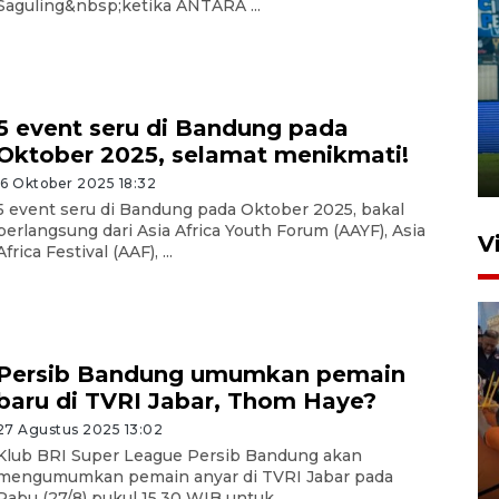
Saguling&nbsp;ketika ANTARA ...
Penutupan latihan bela negara
dan manajerial SPPI di
5 event seru di Bandung pada
Balikpapan
Oktober 2025, selamat menikmati!
31 Juli 2026 18:01
16 Oktober 2025 18:32
5 event seru di Bandung pada Oktober 2025, bakal
berlangsung dari Asia Africa Youth Forum (AAYF), Asia
V
Africa Festival (AAF), ...
Persib Bandung umumkan pemain
baru di TVRI Jabar, Thom Haye?
27 Agustus 2025 13:02
Taklukkan DPMM FC, Persib
Klub BRI Super League Persib Bandung akan
amankan tiket semifinal Piala
mengumumkan pemain anyar di TVRI Jabar pada
Rabu (27/8) pukul 15.30 WIB untuk ...