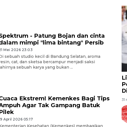
Spektrum - Patung Bojan dan cinta
dalam mimpi "lima bintang" Persib
21 Mei 2026 23:03
Di sebuah studio kecil di Bandung Selatan, aroma
resin, cat, dan sketsa bercampur menjadi saksi
lahirnya sebuah karya yang bukan ...
L
P
D
Cuaca Ekstrem! Kemenkes Bagi Tips
31 
Ampuh Agar Tak Gampang Batuk
Pilek
19 April 2026 05:17
Kementerian Kesehatan (Kemenkes) membagikan