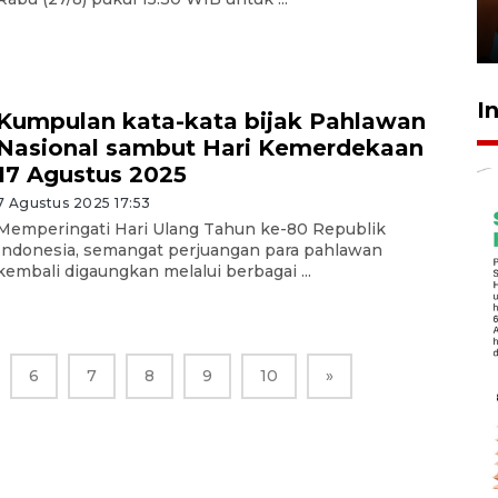
Presiden
29 Juli 2026 01:36
I
Kumpulan kata-kata bijak Pahlawan
Nasional sambut Hari Kemerdekaan
17 Agustus 2025
7 Agustus 2025 17:53
Memperingati Hari Ulang Tahun ke-80 Republik
Indonesia, semangat perjuangan para pahlawan
kembali digaungkan melalui berbagai ...
6
7
8
9
10
»