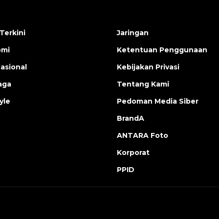
Terkini
Jaringan
omi
Ketentuan Penggunaan
nasional
Kebijakan Privasi
aga
Tentang Kami
yle
Pedoman Media Siber
BrandA
ANTARA Foto
Korporat
PPID