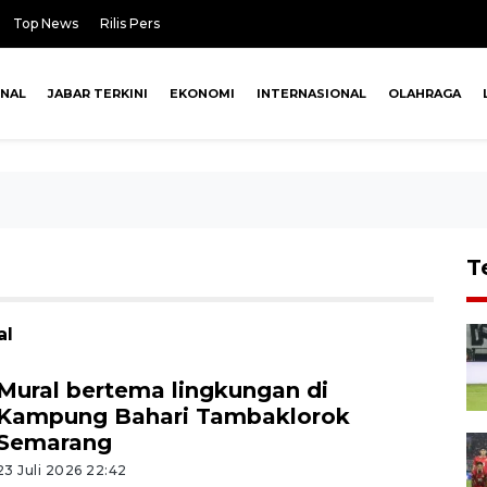
Top News
Rilis Pers
ONAL
JABAR TERKINI
EKONOMI
INTERNASIONAL
OLAHRAGA
T
al
Mural bertema lingkungan di
Kampung Bahari Tambaklorok
Semarang
23 Juli 2026 22:42