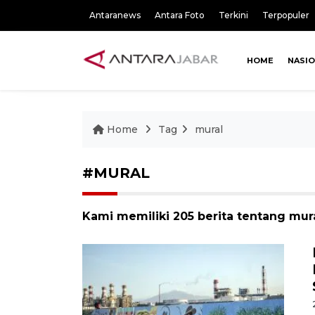
Antaranews
Antara Foto
Terkini
Terpopuler
HOME
NASI
Home
Tag
mural
#MURAL
Kami memiliki 205 berita tentang mur