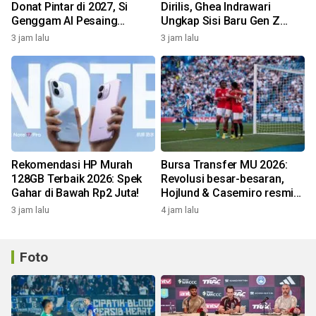
Donat Pintar di 2027, Si
Dirilis, Ghea Indrawari
Genggam AI Pesaing
Ungkap Sisi Baru Gen Z
Google & Amazon!
Lewat 9 Lagu!
3 jam lalu
3 jam lalu
Rekomendasi HP Murah
Bursa Transfer MU 2026:
128GB Terbaik 2026: Spek
Revolusi besar-besaran,
Gahar di Bawah Rp2 Juta!
Hojlund & Casemiro resmi
didepak!
3 jam lalu
4 jam lalu
Foto