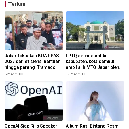
Terkini
Jabar fokuskan KUA PPAS
LPTQ sebar surat ke
2027 dari efisiensi bantuan
kabupaten/kota sambut
hingga perangi Tramadol
ambil alih MTQ Jabar oleh
Pemprov
6 menit lalu
12 menit lalu
OpenAI Siap Rilis Speaker
Album Rasi Bintang Resmi