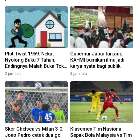
Plot Twist 1959: Nekat
Gubernur Jabar tantang
Nyolong Buku 7 Tahun,
KAHMI bumikan ilmu jadi
Endingnya Malah Buka Toko
karya nyata bagi publik
Saingan!
2 jam lalu
3 jam lalu
Skor Chelsea vs Milan 3-0:
Klasemen Tim Nasional
Joao Pedro cetak dua gol
Sepak Bola Malaysia vs Tim