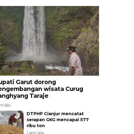
upati Garut dorong
engembangan wisata Curug
anghyang Taraje
am lalu
DTPHP Cianjur mencatat
serapan GKG mencapai 577
ribu ton
1 jam lalu