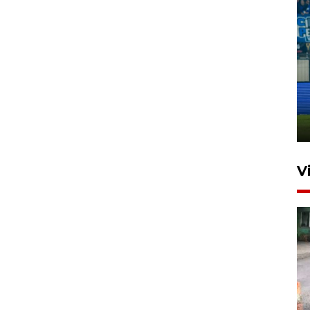
Penutupan latihan bela negara
dan manajerial SPPI di
Balikpapan
31 Juli 2026 18:01
V
Pigai: Penangkapan begal