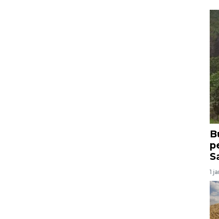
B
p
S
1 j