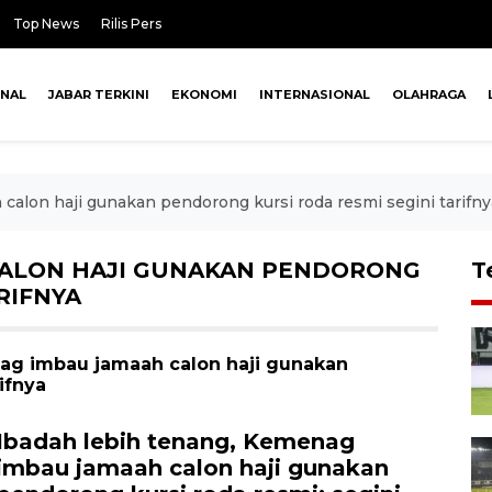
Top News
Rilis Pers
ONAL
JABAR TERKINI
EKONOMI
INTERNASIONAL
OLAHRAGA
alon haji gunakan pendorong kursi roda resmi segini tarifny
ALON HAJI GUNAKAN PENDORONG
T
RIFNYA
nag imbau jamaah calon haji gunakan
ifnya
Ibadah lebih tenang, Kemenag
imbau jamaah calon haji gunakan