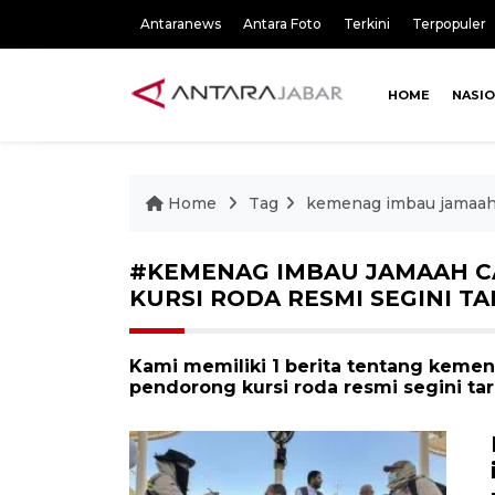
Antaranews
Antara Foto
Terkini
Terpopuler
HOME
NASI
Home
Tag
kemenag imbau jamaah c
#KEMENAG IMBAU JAMAAH C
KURSI RODA RESMI SEGINI TA
Kami memiliki 1 berita tentang keme
pendorong kursi roda resmi segini tar