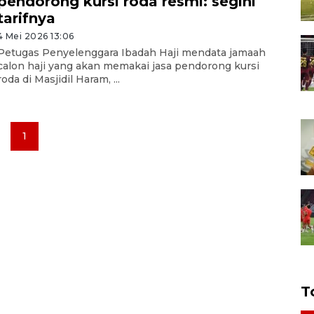
pendorong kursi roda resmi: segini
tarifnya
4 Mei 2026 13:06
Petugas Penyelenggara Ibadah Haji mendata jamaah
calon haji yang akan memakai jasa pendorong kursi
roda di Masjidil Haram, ...
1
T