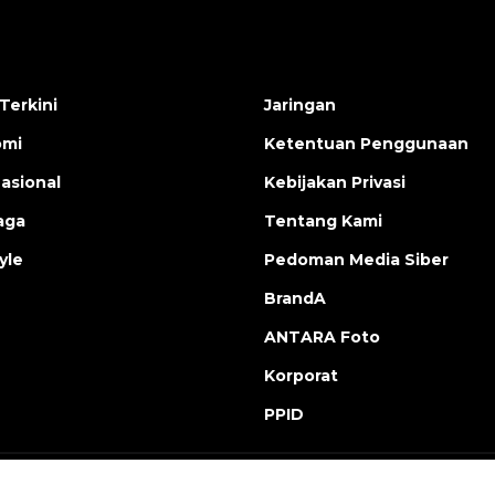
Terkini
Jaringan
omi
Ketentuan Penggunaan
nasional
Kebijakan Privasi
aga
Tentang Kami
yle
Pedoman Media Siber
BrandA
ANTARA Foto
Korporat
PPID