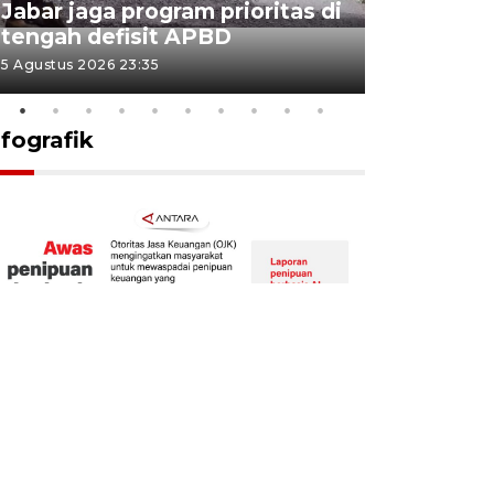
Jabar jaga program prioritas di
Sekolah 
tengah defisit APBD
dimulai
5 Agustus 2026 23:35
5 Agustus 202
nfografik