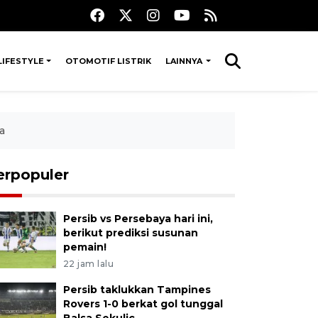
LIFESTYLE
OTOMOTIF LISTRIK
LAINNYA
a
erpopuler
Persib vs Persebaya hari ini,
berikut prediksi susunan
pemain!
22 jam lalu
Persib taklukkan Tampines
Rovers 1-0 berkat gol tunggal