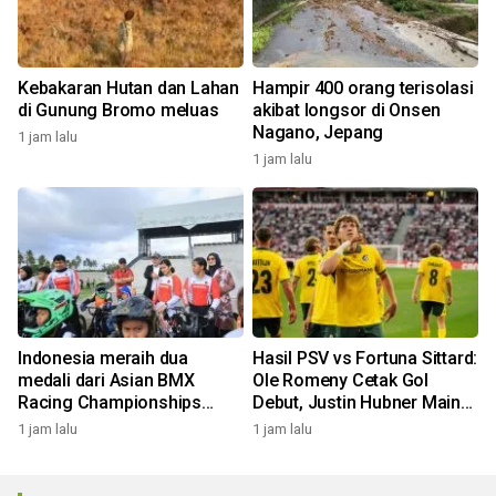
Kebakaran Hutan dan Lahan
Hampir 400 orang terisolasi
di Gunung Bromo meluas
akibat longsor di Onsen
Nagano, Jepang
1 jam lalu
1 jam lalu
Indonesia meraih dua
Hasil PSV vs Fortuna Sittard:
medali dari Asian BMX
Ole Romeny Cetak Gol
Racing Championships
Debut, Justin Hubner Main
2026
Penuh!
1 jam lalu
1 jam lalu