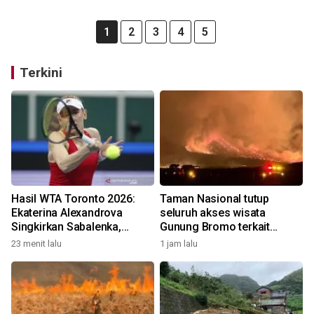
1
2
3
4
5
Terkini
Hasil WTA Toronto 2026:
Taman Nasional tutup
Ekaterina Alexandrova
seluruh akses wisata
Singkirkan Sabalenka,
Gunung Bromo terkait
Swiatek Segel Tiket
kebakaran hutan dan lahan
23 menit lalu
1 jam lalu
Perempat Final