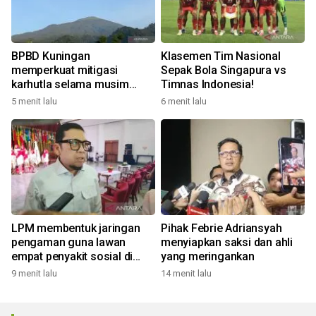
BPBD Kuningan
Klasemen Tim Nasional
memperkuat mitigasi
Sepak Bola Singapura vs
karhutla selama musim
Timnas Indonesia!
kemarau
5 menit lalu
6 menit lalu
LPM membentuk jaringan
Pihak Febrie Adriansyah
pengaman guna lawan
menyiapkan saksi dan ahli
empat penyakit sosial di
yang meringankan
desa
9 menit lalu
14 menit lalu