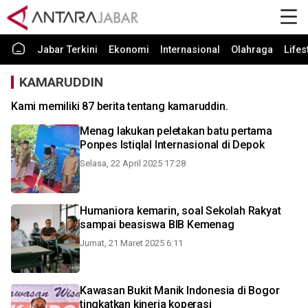
Jabar Terkini
Ekonomi
Internasional
Olahraga
Lifes
KAMARUDDIN
Kami memiliki 87 berita tentang kamaruddin.
Menag lakukan peletakan batu pertama
Ponpes Istiqlal Internasional di Depok
Selasa, 22 April 2025 17:28
Humaniora kemarin, soal Sekolah Rakyat
sampai beasiswa BIB Kemenag
Jumat, 21 Maret 2025 6:11
Kawasan Bukit Manik Indonesia di Bogor
tingkatkan kinerja koperasi