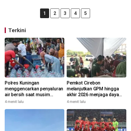
1
2
3
4
5
Terkini
Polres Kuningan
Pemkot Cirebon
menggencarkan penyaluran
melanjutkan GPM hingga
air bersih saat musim
akhir 2026 menjaga daya
kemarau
beli warga
4 menit lalu
4 menit lalu