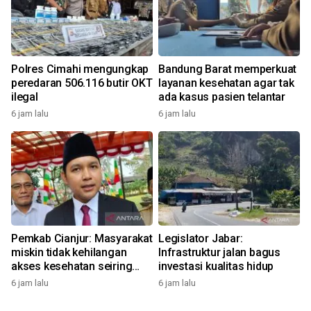
Polres Cimahi mengungkap
Bandung Barat memperkuat
peredaran 506.116 butir OKT
layanan kesehatan agar tak
ilegal
ada kasus pasien telantar
6 jam lalu
6 jam lalu
Pemkab Cianjur: Masyarakat
Legislator Jabar:
miskin tidak kehilangan
Infrastruktur jalan bagus
akses kesehatan seiring
investasi kualitas hidup
penghentian skema UHC
6 jam lalu
6 jam lalu