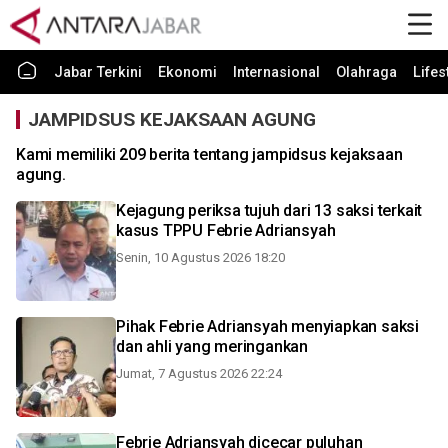
Jabar Terkini
Ekonomi
Internasional
Olahraga
Lifes
JAMPIDSUS KEJAKSAAN AGUNG
Kami memiliki 209 berita tentang jampidsus kejaksaan
agung.
Kejagung periksa tujuh dari 13 saksi terkait
kasus TPPU Febrie Adriansyah
Senin, 10 Agustus 2026 18:20
Pihak Febrie Adriansyah menyiapkan saksi
dan ahli yang meringankan
Jumat, 7 Agustus 2026 22:24
Febrie Adriansyah dicecar puluhan