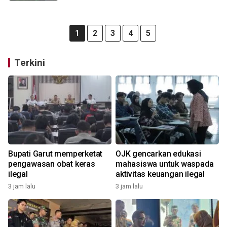
1
2
3
4
5
Terkini
Bupati Garut memperketat
OJK gencarkan edukasi
pengawasan obat keras
mahasiswa untuk waspada
ilegal
aktivitas keuangan ilegal
3 jam lalu
3 jam lalu