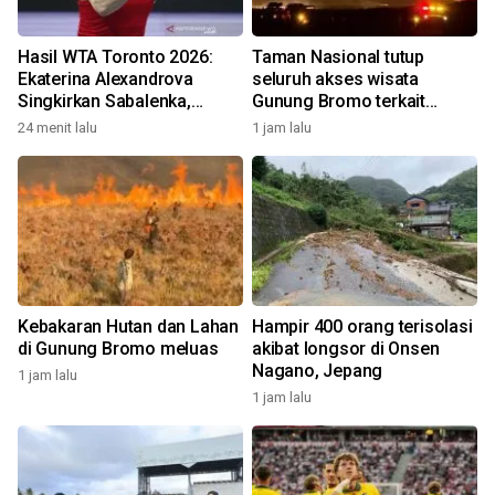
Hasil WTA Toronto 2026:
Taman Nasional tutup
Ekaterina Alexandrova
seluruh akses wisata
Singkirkan Sabalenka,
Gunung Bromo terkait
Swiatek Segel Tiket
kebakaran hutan dan lahan
24 menit lalu
1 jam lalu
Perempat Final
Kebakaran Hutan dan Lahan
Hampir 400 orang terisolasi
di Gunung Bromo meluas
akibat longsor di Onsen
Nagano, Jepang
1 jam lalu
1 jam lalu