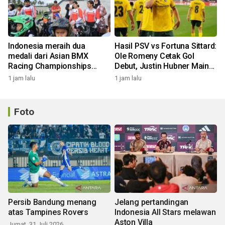
Indonesia meraih dua
Hasil PSV vs Fortuna Sittard:
medali dari Asian BMX
Ole Romeny Cetak Gol
Racing Championships
Debut, Justin Hubner Main
2026
Penuh!
1 jam lalu
1 jam lalu
Foto
Persib Bandung menang
Jelang pertandingan
atas Tampines Rovers
Indonesia All Stars melawan
Aston Villa
Jumat, 31 Juli 2026