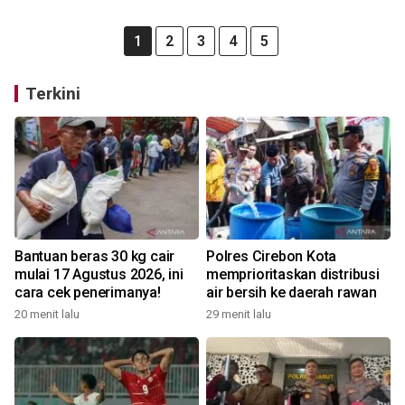
1
2
3
4
5
Terkini
Bantuan beras 30 kg cair
Polres Cirebon Kota
mulai 17 Agustus 2026, ini
memprioritaskan distribusi
cara cek penerimanya!
air bersih ke daerah rawan
20 menit lalu
29 menit lalu