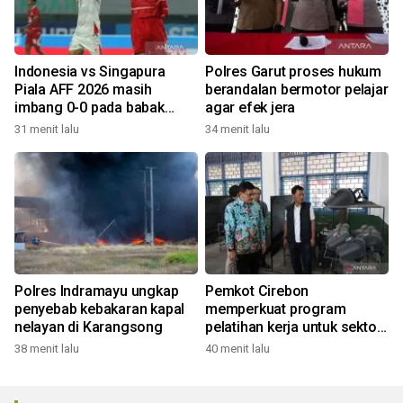
Indonesia vs Singapura
Polres Garut proses hukum
Piala AFF 2026 masih
berandalan bermotor pelajar
imbang 0-0 pada babak
agar efek jera
pertama
31 menit lalu
34 menit lalu
Polres Indramayu ungkap
Pemkot Cirebon
penyebab kebakaran kapal
memperkuat program
nelayan di Karangsong
pelatihan kerja untuk sektor
industri
38 menit lalu
40 menit lalu