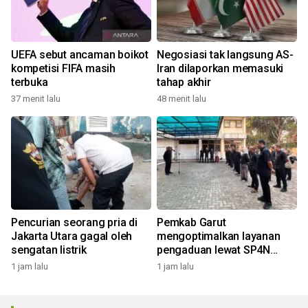
UEFA sebut ancaman boikot
Negosiasi tak langsung AS-
kompetisi FIFA masih
Iran dilaporkan memasuki
terbuka
tahap akhir
37 menit lalu
48 menit lalu
Pencurian seorang pria di
Pemkab Garut
Jakarta Utara gagal oleh
mengoptimalkan layanan
sengatan listrik
pengaduan lewat SP4N
LAPOR
1 jam lalu
1 jam lalu