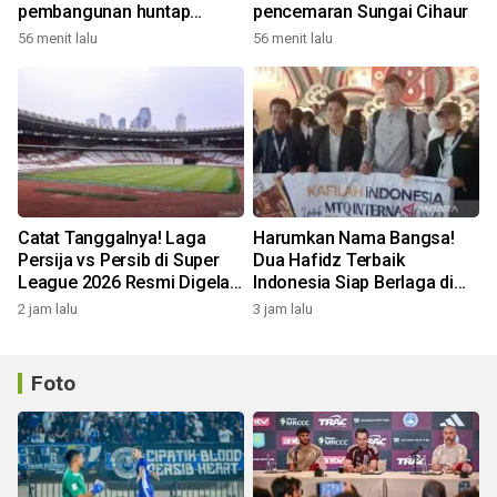
pembangunan huntap
pencemaran Sungai Cihaur
korban longsor Cipongkor
56 menit lalu
56 menit lalu
Catat Tanggalnya! Laga
Harumkan Nama Bangsa!
Persija vs Persib di Super
Dua Hafidz Terbaik
League 2026 Resmi Digelar
Indonesia Siap Berlaga di
di GBK
MTQ Internasional Maroko
2 jam lalu
3 jam lalu
Foto