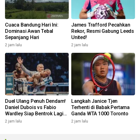
Cuaca Bandung Hari Ini:
James Trafford Pecahkan
Dominasi Awan Tebal
Rekor, Resmi Gabung Leeds
Sepanjang Hari
United!
2 jam lalu
2 jam lalu
Duel Ulang Penuh Dendam!
Langkah Janice Tjen
Daniel Dubois vs Fabio
Terhenti di Babak Pertama
Wardley Siap Bentrok Lagi
Ganda WTA 1000 Toronto
Oktober Ini
2 jam lalu
2 jam lalu