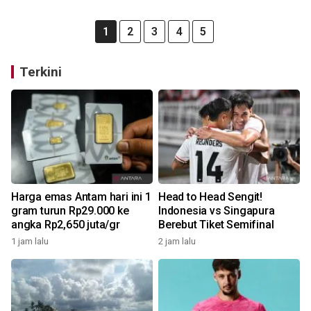
1
2
3
4
5
Terkini
Harga emas Antam hari ini 1
Head to Head Sengit!
gram turun Rp29.000 ke
Indonesia vs Singapura
angka Rp2,650 juta/gr
Berebut Tiket Semifinal
1 jam lalu
2 jam lalu