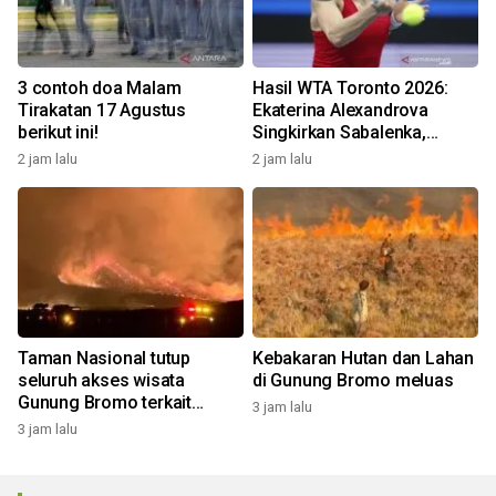
3 contoh doa Malam
Hasil WTA Toronto 2026:
Tirakatan 17 Agustus
Ekaterina Alexandrova
berikut ini!
Singkirkan Sabalenka,
Swiatek Segel Tiket
2 jam lalu
2 jam lalu
Perempat Final
Taman Nasional tutup
Kebakaran Hutan dan Lahan
seluruh akses wisata
di Gunung Bromo meluas
Gunung Bromo terkait
3 jam lalu
kebakaran hutan dan lahan
3 jam lalu