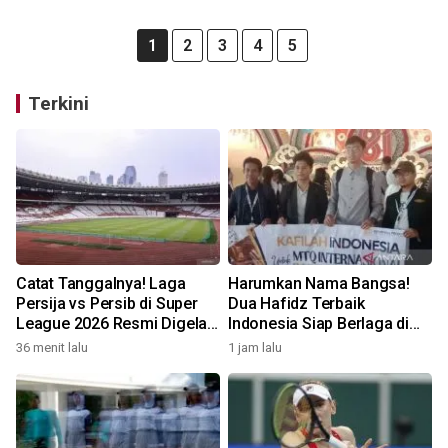
1
2
3
4
5
Terkini
Catat Tanggalnya! Laga
Harumkan Nama Bangsa!
Persija vs Persib di Super
Dua Hafidz Terbaik
League 2026 Resmi Digelar
Indonesia Siap Berlaga di
di GBK
MTQ Internasional Maroko
36 menit lalu
1 jam lalu