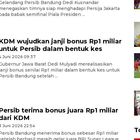
Gelandang Persib Bandung Dedi Kusnandar
menegaskan timnya siap menghadapi Persija Jakarta
pada babak semifinal Piala Presiden ...
KDM wujudkan janji bonus Rp1 miliar
untuk Persib dalam bentuk kes
4 Juni 2026 09:37
Gubernur Jawa Barat Dedi Mulyadi merealisasikan
janji bonus senilai Rp1 miliar dalam bentuk kes untuk
Persib Bandung setelah ...
Persib terima bonus juara Rp1 miliar
dari KDM
3 Juni 2026 22:54
T
Persib Bandung menerima bonus sebesar Rp1 miliar
setelah berhasil meraih gelar juara BRI Super League