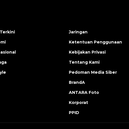
Terkini
Jaringan
omi
Ketentuan Penggunaan
nasional
Kebijakan Privasi
aga
Tentang Kami
yle
Pedoman Media Siber
BrandA
ANTARA Foto
Korporat
PPID