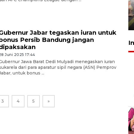
Pigai: Penangkapan begal
tetap kewenangan aparat
penegak hukum
29 Juli 2026 00:31
Gubernur Jabar tegaskan iuran untuk
bonus Persib Bandung jangan
I
dipaksakan
28 Juni 2025 17:44
Gubernur Jawa Barat Dedi Mulyadi menegaskan iuran
sukarela dari para aparatur sipil negara (ASN) Pemprov
Jabar, untuk bonus ...
3
4
5
»