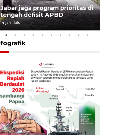
KSP past
Jabar jaga program prioritas di
Sekolah 
tengah defisit APBD
dimulai
14 jam lalu
15 jam lalu
nfografik