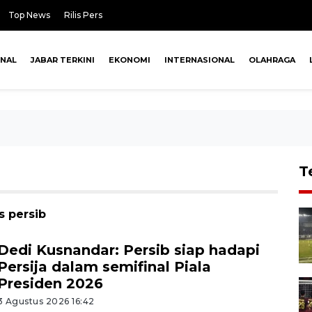
Top News
Rilis Pers
ONAL
JABAR TERKINI
EKONOMI
INTERNASIONAL
OLAHRAGA
T
s persib
Dedi Kusnandar: Persib siap hadapi
Persija dalam semifinal Piala
Presiden 2026
3 Agustus 2026 16:42