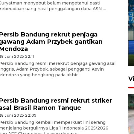
Suryatman menyebut belum mengetahui pasti
keberadaan uang hasil penggalangan dana ASN ...
Persib Bandung rekrut penjaga
Penutupan latihan bela negara
gawang Adam Przybek gantikan
dan manajerial SPPI di
Mendoza
Balikpapan
28 Juni 2025 22:11
31 Juli 2026 18:01
Persib Bandung resmi merekrut penjaga gawang asal
Inggris, Adam Przybek, sebagai pengganti Kevin
Mendoza yang hengkang pada akhir ...
V
Persib Bandung resmi rekrut striker
asal Brasil Ramon Tanque
28 Juni 2025 22:09
Persib Bandung kembali memperkuat lini serang
menjelang bergulirnya Liga 1 Indonesia 2025/2026
dan AFC Champions League dengan ...